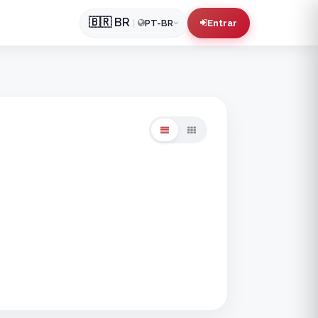
🇧🇷
BR
|
PT-BR
Entrar