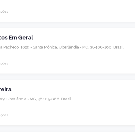
ações
tos Em Geral
ta Pacheco, 1029 - Santa Mônica, Uberlândia - MG, 38408-168, Brasil
ações
reira
bery, Uberlândia - MG, 38405-086, Brasil
ações