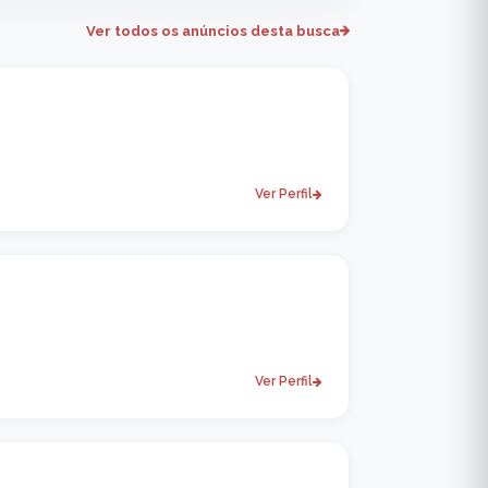
Ver todos os anúncios desta busca
Ver Perfil
Ver Perfil