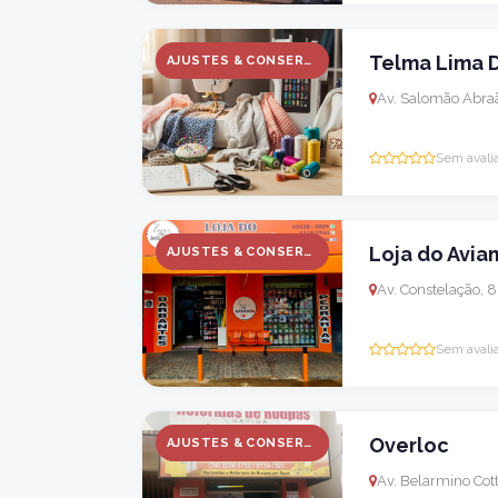
Telma Lima 
AJUSTES & CONSERTOS
Av. Salomão Abraã
Sem avali
Loja do Avi
AJUSTES & CONSERTOS
Av. Constelação, 8
Sem avali
Overloc
AJUSTES & CONSERTOS
Av. Belarmino Cot