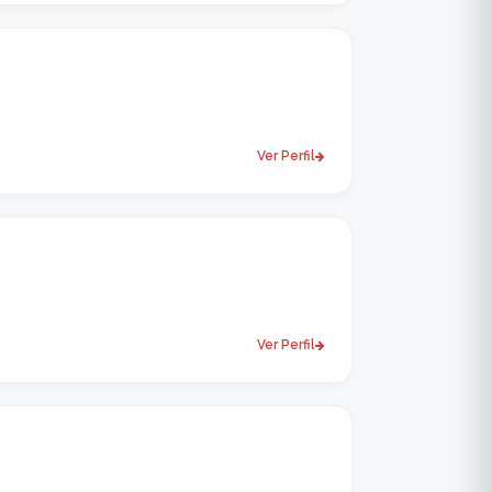
Ver Perfil
Ver Perfil