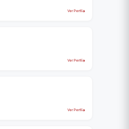
Ver Perfil
Ver Perfil
Ver Perfil