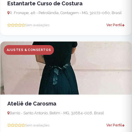
Estantarte Curso de Costura
R. Fronape, 46 - Petrolândia, Contagem - MG, 32072-060, Brasil
Sem avaliações
Ver Perfil
AJUSTES & CONSERTOS
Ateliê de Carosma
Barrio - Santo Antonio, Betim - MG, 32684-006, Brasil
Sem avaliações
Ver Perfil