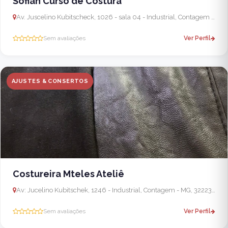
Sofiah Curso de Costura
Av. Juscelino Kubitscheck, 1026 - sala 04 - Industrial, Contagem - MG, 32340-204, Brasil
Sem avaliações
Ver Perfil
AJUSTES & CONSERTOS
Costureira Mteles Ateliê
Av: Jucelino Kubitschek, 1246 - Industrial, Contagem - MG, 32223-400, Brasil - Ibirité
Sem avaliações
Ver Perfil