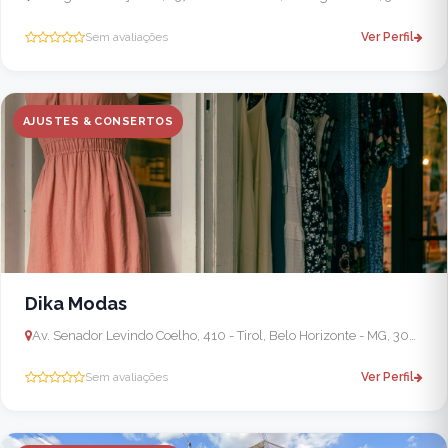
Sem avaliações
Ver Perfil
AJUSTES & CONSERTOS
Dika Modas
Av. Senador Levindo Coelho, 410 - Tirol, Belo Horizonte - MG, 30662-290, Brasil - Ibirité
Sem avaliações
Ver Perfil