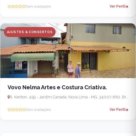
Sem avaliações
Ver Perfil
AJUSTES & CONSERTOS
Vovo Nelma Artes e Costura Criativa.
R. Kenton, 459 - Jardim Canada, Nova Lima - MG, 34007-682, Brasil
Sem avaliações
Ver Perfil