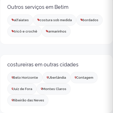
Outros serviços em Betim
alfaiates
costura sob medida
bordados
tricô e crochê
armarinhos
costureiras em outras cidades
Belo Horizonte
Uberlândia
Contagem
Juiz de Fora
Montes Claros
Ribeirão das Neves