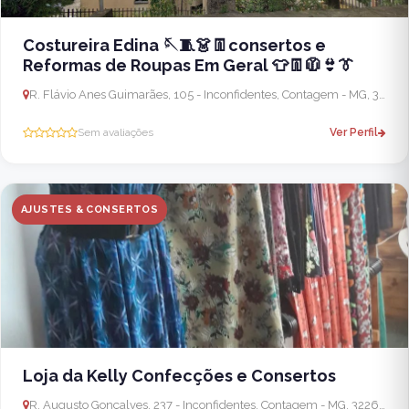
Costureira Edina 🪡🧵👗👖consertos e
Reformas de Roupas Em Geral 👕👖🧥👙👔
R. Flávio Anes Guimarães, 105 - Inconfidentes, Contagem - MG, 32265-080, Brasil
Sem avaliações
Ver Perfil
AJUSTES & CONSERTOS
Loja da Kelly Confecções e Consertos
R. Augusto Gonçalves, 237 - Inconfidentes, Contagem - MG, 32260-560, Brasil