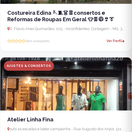
Costureira Edina 🪡🧵👗👖consertos e
Reformas de Roupas Em Geral 👕👖🧥👙👔
R. Flávio Anes Guimarães, 105 - Inconfidentes, Contagem - MG, 32265-080, Brasil
Sem avaliações
Ver Perfil
AJUSTES & CONSERTOS
Atelier Linha Fina
subi as escadas e bater campainha - Rua Augusto dos Anjos, 511 - sala3 - Rio Branco, Belo Horizonte - MG, 31535-000, Brasil - Ribeirão das Neves