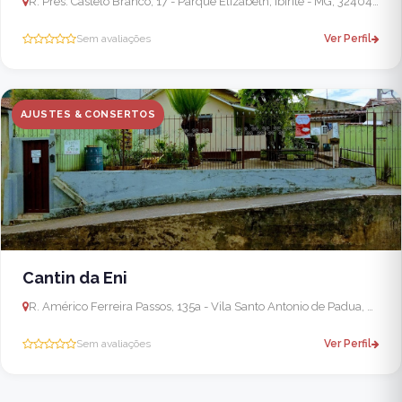
R. Pres. Castelo Branco, 17 - Parque Elizabeth, Ibirité - MG, 32404-626, Brasil
Sem avaliações
Ver Perfil
AJUSTES & CONSERTOS
Cantin da Eni
R. Américo Ferreira Passos, 135a - Vila Santo Antonio de Padua, Sabará - MG, 34515-520, Brasil
Sem avaliações
Ver Perfil