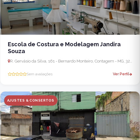
Escola de Costura e Modelagem Jandira
Souza
R. Gervásio da Silva, 161 - Bernardo Monteiro, Contagem - MG, 32010-060, Brasil
Sem avaliações
Ver Perfil
AJUSTES & CONSERTOS