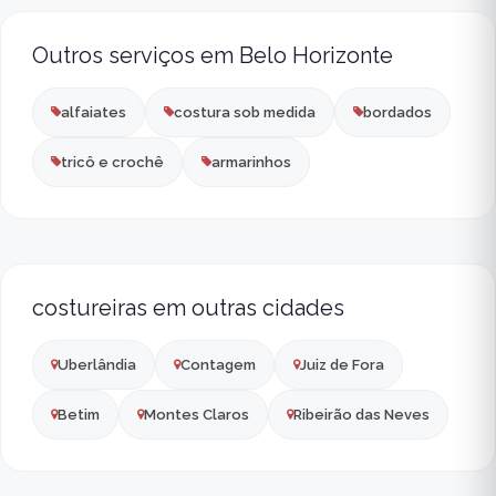
Outros serviços em Belo Horizonte
alfaiates
costura sob medida
bordados
tricô e crochê
armarinhos
costureiras em outras cidades
Uberlândia
Contagem
Juiz de Fora
Betim
Montes Claros
Ribeirão das Neves