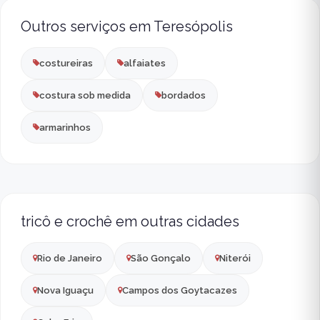
Outros serviços em Teresópolis
costureiras
alfaiates
costura sob medida
bordados
armarinhos
tricô e crochê em outras cidades
Rio de Janeiro
São Gonçalo
Niterói
Nova Iguaçu
Campos dos Goytacazes