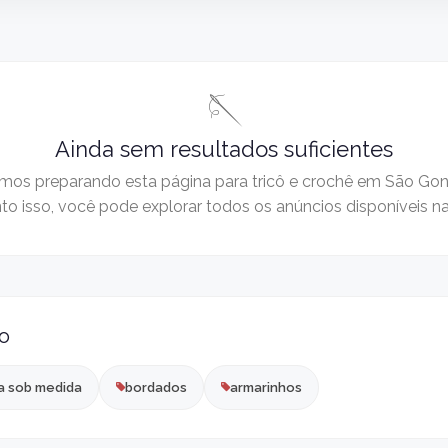
🪡
Ainda sem resultados suficientes
mos preparando esta página para tricô e crochê em São Gon
o isso, você pode explorar todos os anúncios disponíveis n
o
a sob medida
bordados
armarinhos