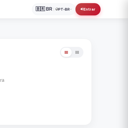
🇧🇷
BR
|
PT-BR
Entrar
ra