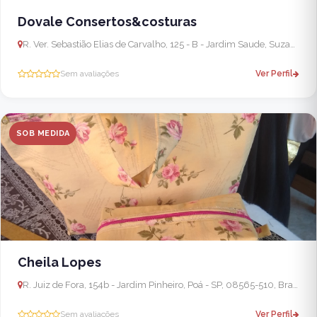
Dovale Consertos&costuras
R. Ver. Sebastião Elias de Carvalho, 125 - B - Jardim Saude, Suzano - SP, 08660-210, Brasil
Sem avaliações
Ver Perfil
SOB MEDIDA
Cheila Lopes
R. Juiz de Fora, 154b - Jardim Pinheiro, Poá - SP, 08565-510, Brasil
Sem avaliações
Ver Perfil