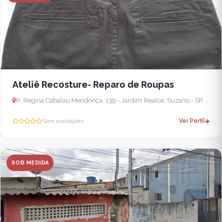
Ateliê Recosture- Reparo de Roupas
R. Regina Cabalau Mendonça, 139 - Jardim Realce, Suzano - SP, 08675-460, Brasil
Sem avaliações
Ver Perfil
SOB MEDIDA