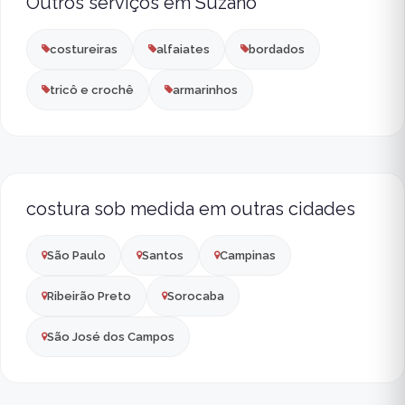
Outros serviços em Suzano
costureiras
alfaiates
bordados
tricô e crochê
armarinhos
costura sob medida em outras cidades
São Paulo
Santos
Campinas
Ribeirão Preto
Sorocaba
São José dos Campos