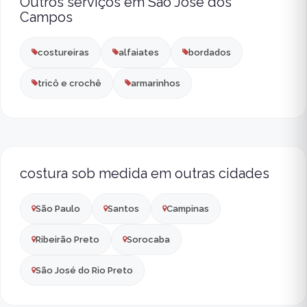
Outros serviços em São José dos
Campos
costureiras
alfaiates
bordados
tricô e crochê
armarinhos
costura sob medida em outras cidades
São Paulo
Santos
Campinas
Ribeirão Preto
Sorocaba
São José do Rio Preto