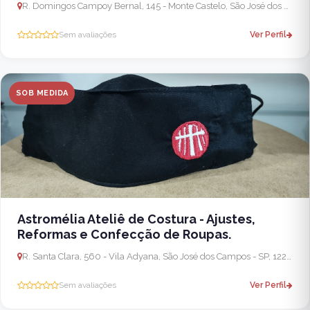
R. Domingos Campoy Bernal, 145 - Monte Castelo, São José dos Campos - SP, 12215-040, Brasil
Sem avaliações
Ver Perfil
SOB MEDIDA
Astromélia Ateliê de Costura - Ajustes,
Reformas e Confecção de Roupas.
R. Santa Clara, 560 - Vila Adyana, São José dos Campos - SP, 12243-630, Brasil
Sem avaliações
Ver Perfil