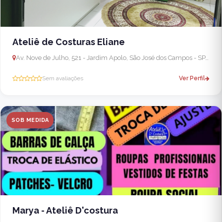
Ateliê de Costuras Eliane
Av. Nove de Julho, 521 - Jardim Apolo, São José dos Campos - SP, 12243-000, Brasil
Sem avaliações
Ver Perfil
SOB MEDIDA
Marya - Ateliê D'costura