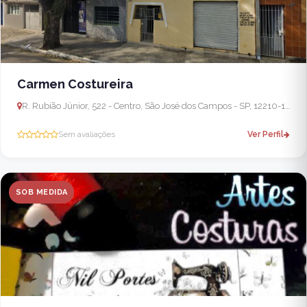
Carmen Costureira
R. Rubião Júnior, 522 - Centro, São José dos Campos - SP, 12210-180, Brasil
Sem avaliações
Ver Perfil
SOB MEDIDA