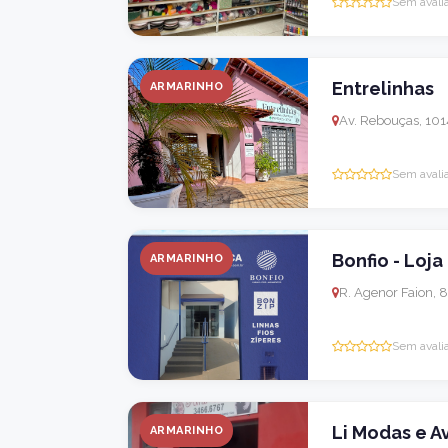
Sem avali
Entrelinhas
ARMARINHO
Av. Rebouças, 1014
Sem avali
Bonfio - Loj
ARMARINHO
R. Agenor Faion, 8
Sem avali
Li Modas e A
ARMARINHO