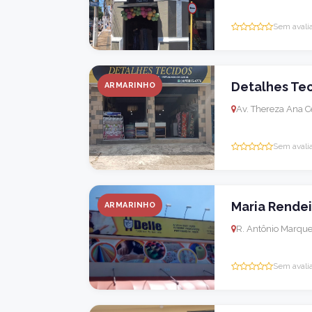
Sem avali
Detalhes Te
ARMARINHO
Av. Thereza Ana Ce
Sem avali
Maria Rendei
ARMARINHO
R. Antônio Marques
Sem avali