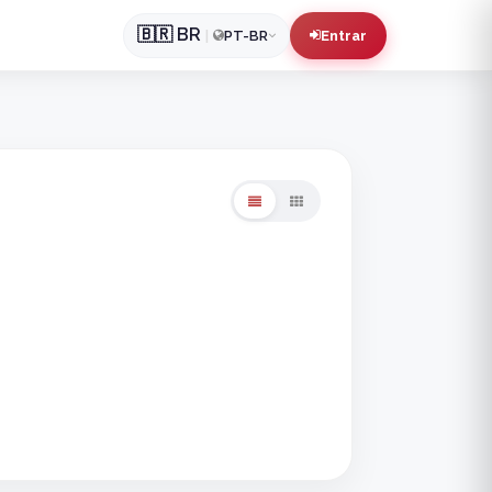
🇧🇷
BR
|
PT-BR
Entrar