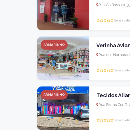
R. João Bassora, 3
Sem avali
Verinha Avi
ARMARINHO
Rua dos Namorados,
Sem avali
Tecidos Alia
ARMARINHO
Rua Bruno Cia, R. 
Sem avali