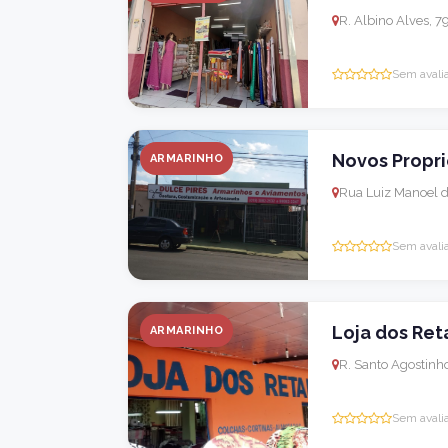
R. Albino Alves, 7
Sem avali
Novos Propri
ARMARINHO
Rua Luiz Manoel d
Sem avali
Loja dos Ret
ARMARINHO
R. Santo Agostinho
Sem avali