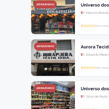
Universo do
ARMARINHO
R. Máximo Biondo, 
Sem avali
Aurora Tecid
ARMARINHO
R. Eduardo Medon, 
Sem avali
Universo dos
ARMARINHO
R. Silvio de Paula