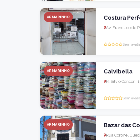
Costura Perf
ARMARINHO
Av. Francisco de P
Sem avali
Calvibella
ARMARINHO
R. Silvio Concon, 
Sem avali
Bazar das Co
ARMARINHO
Rua Coronel Guedes