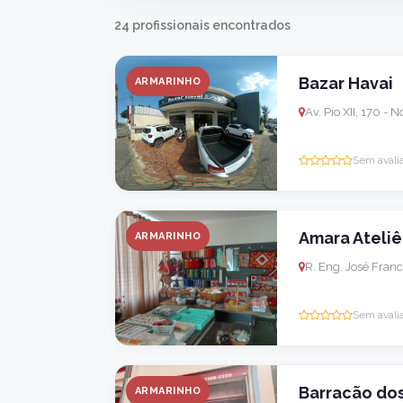
24 profissionais encontrados
Bazar Havai
ARMARINHO
Av. Pio XII, 170 - 
Sem avali
Amara Ateliê
ARMARINHO
R. Eng. José Fran
Sem avali
Barracão do
ARMARINHO