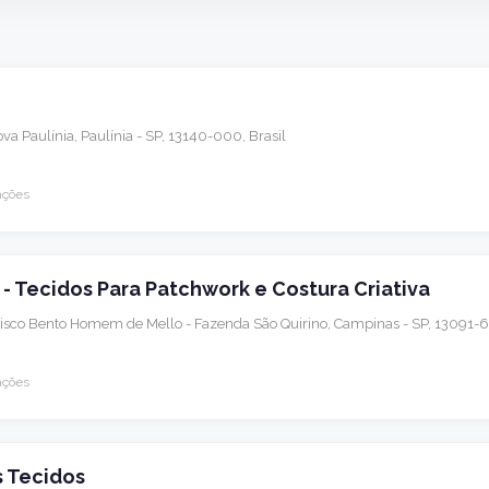
Nova Paulínia, Paulínia - SP, 13140-000, Brasil
ações
 - Tecidos Para Patchwork e Costura Criativa
cisco Bento Homem de Mello - Fazenda São Quirino, Campinas - SP, 13091-6
ações
s Tecidos