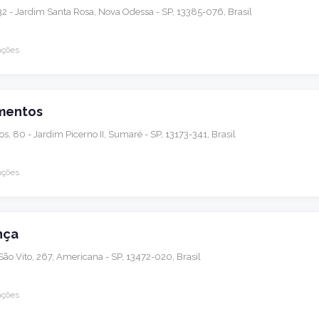
32 - Jardim Santa Rosa, Nova Odessa - SP, 13385-076, Brasil
ações
amentos
 80 - Jardim Picerno II, Sumaré - SP, 13173-341, Brasil
ações
nça
São Vito, 267, Americana - SP, 13472-020, Brasil
ações