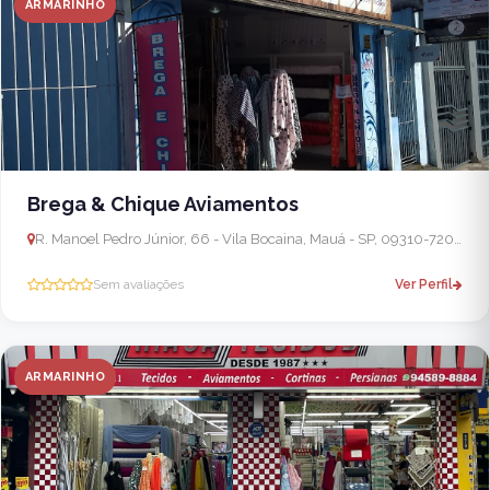
ARMARINHO
Brega & Chique Aviamentos
R. Manoel Pedro Júnior, 66 - Vila Bocaina, Mauá - SP, 09310-720, Brasil
Sem avaliações
Ver Perfil
ARMARINHO