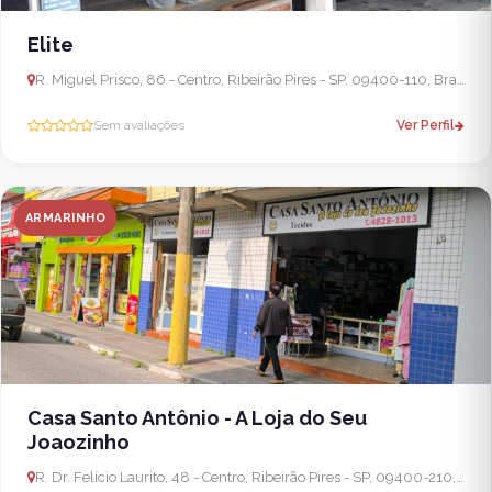
Elite
R. Miguel Prisco, 86 - Centro, Ribeirão Pires - SP, 09400-110, Brasil
Sem avaliações
Ver Perfil
ARMARINHO
Casa Santo Antônio - A Loja do Seu
Joaozinho
R. Dr. Felício Laurito, 48 - Centro, Ribeirão Pires - SP, 09400-210, Brasil