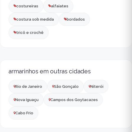
costureiras
alfaiates
costura sob medida
bordados
tricô e crochê
armarinhos em outras cidades
Rio de Janeiro
São Gonçalo
Niterói
Nova Iguaçu
Campos dos Goytacazes
Cabo Frio