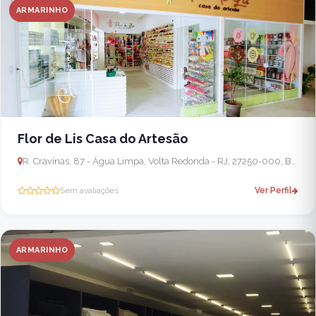
ARMARINHO
Flor de Lis Casa do Artesão
R. Cravínas, 87 - Água Limpa, Volta Redonda - RJ, 27250-000, Brasil
Sem avaliações
Ver Perfil
ARMARINHO