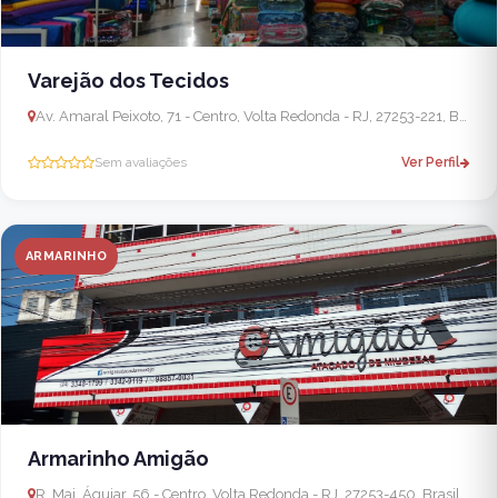
Varejão dos Tecidos
Av. Amaral Peixoto, 71 - Centro, Volta Redonda - RJ, 27253-221, Brasil
Sem avaliações
Ver Perfil
ARMARINHO
Armarinho Amigão
R. Maj. Águiar, 56 - Centro, Volta Redonda - RJ, 27253-450, Brasil