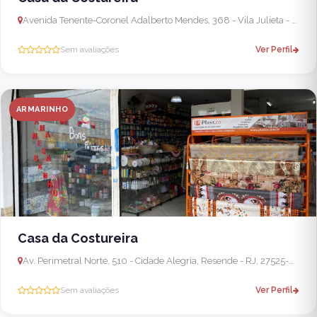
Avenida Tenente-Coronel Adalberto Mendes, 368 - Vila Julieta - Manejo, Resende - RJ, 27521-130, Brasil
Sem avaliações
Ver Perfil
ARMARINHO
Casa da Costureira
Av. Perimetral Norte, 510 - Cidade Alegria, Resende - RJ, 27525-032, Brasil
Sem avaliações
Ver Perfil