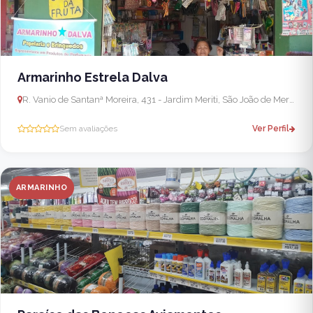
Armarinho Estrela Dalva
R. Vanio de Santanª Moreira, 431 - Jardim Meriti, São João de Meriti - RJ, 25555-420, Brasil
Sem avaliações
Ver Perfil
ARMARINHO