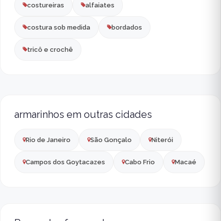
costureiras
alfaiates
costura sob medida
bordados
tricô e crochê
armarinhos em outras cidades
Rio de Janeiro
São Gonçalo
Niterói
Campos dos Goytacazes
Cabo Frio
Macaé