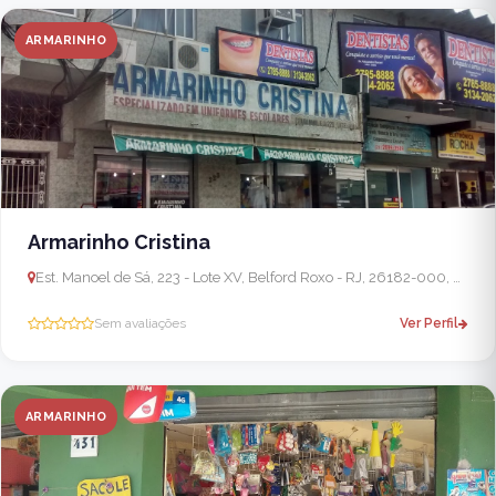
ARMARINHO
Armarinho Cristina
Est. Manoel de Sá, 223 - Lote XV, Belford Roxo - RJ, 26182-000, Brasil
Sem avaliações
Ver Perfil
ARMARINHO