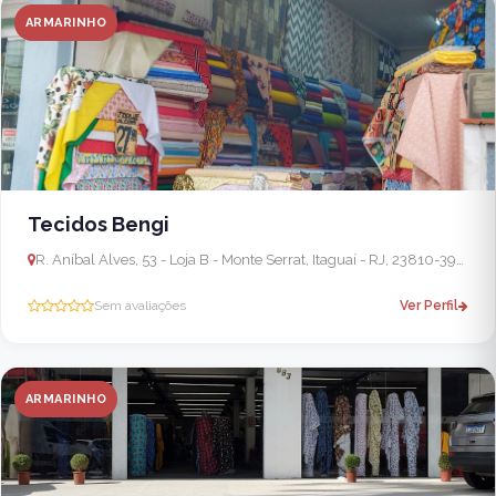
ARMARINHO
Tecidos Bengi
R. Aníbal Alves, 53 - Loja B - Monte Serrat, Itaguaí - RJ, 23810-390, Brasil - Seropédica
Sem avaliações
Ver Perfil
ARMARINHO