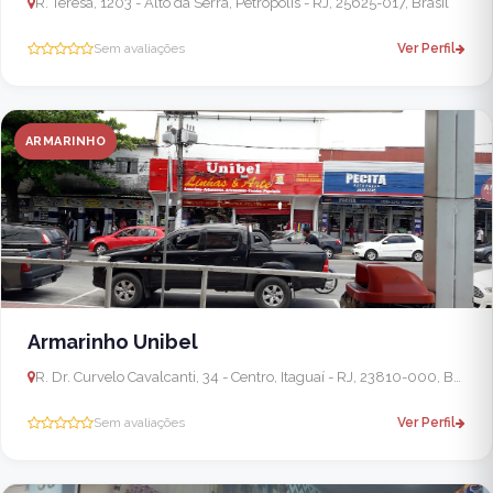
R. Teresa, 1203 - Alto da Serra, Petrópolis - RJ, 25625-017, Brasil
Sem avaliações
Ver Perfil
ARMARINHO
Armarinho Unibel
R. Dr. Curvelo Cavalcanti, 34 - Centro, Itaguaí - RJ, 23810-000, Brasil - Seropédica
Sem avaliações
Ver Perfil