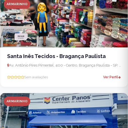
ARMARINHO
Santa Inês Tecidos - Bragança Paulista
Av. Antônio Píres Pímentel, 400 - Centro, Bragança Paulista - SP, 12900-002, Brasil
Sem avaliações
Ver Perfil
ARMARINHO