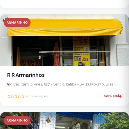
ARMARINHO
R R Armarinhos
R. Cel. Camilo Pires, 527 - Centro, Itatiba - SP, 13250-270, Brasil
Sem avaliações
Ver Perfil
ARMARINHO