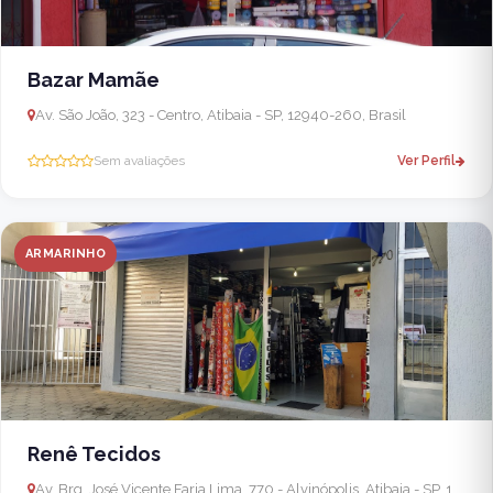
Bazar Mamãe
Av. São João, 323 - Centro, Atibaia - SP, 12940-260, Brasil
Sem avaliações
Ver Perfil
ARMARINHO
Renê Tecidos
Av. Brg. José Vicente Faria Lima, 770 - Alvinópolis, Atibaia - SP, 12942-655, Brasil