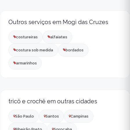
Outros serviços em Mogi das Cruzes
costureiras
alfaiates
costura sob medida
bordados
armarinhos
tricô e crochê em outras cidades
São Paulo
Santos
Campinas
Ribeirão Preto
Sorocaba