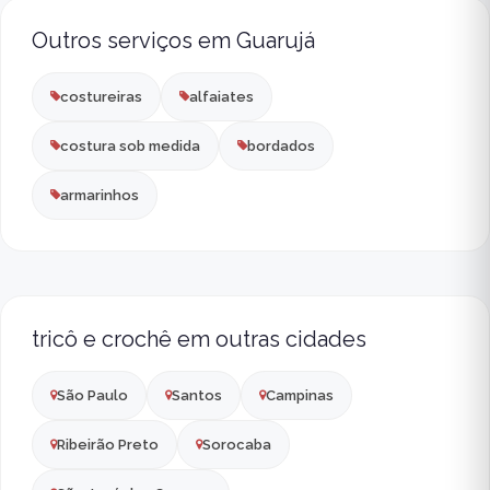
Outros serviços em Guarujá
costureiras
alfaiates
costura sob medida
bordados
armarinhos
tricô e crochê em outras cidades
São Paulo
Santos
Campinas
Ribeirão Preto
Sorocaba