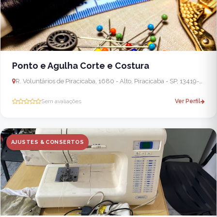
Ponto e Agulha Corte e Costura
R. Voluntários de Piracicaba, 1680 - Alto, Piracicaba - SP, 13419-280, Brasil
Sem avaliações
Ver Perfil
AJUSTES & CONSERTOS