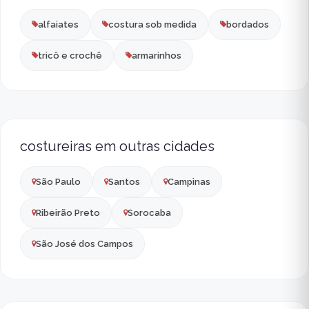
alfaiates
costura sob medida
bordados
tricô e crochê
armarinhos
costureiras em outras cidades
São Paulo
Santos
Campinas
Ribeirão Preto
Sorocaba
São José dos Campos