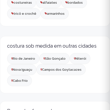
costureiras
alfaiates
bordados
tricô e crochê
armarinhos
costura sob medida em outras cidades
Rio de Janeiro
São Gonçalo
Niterói
Nova Iguaçu
Campos dos Goytacazes
Cabo Frio