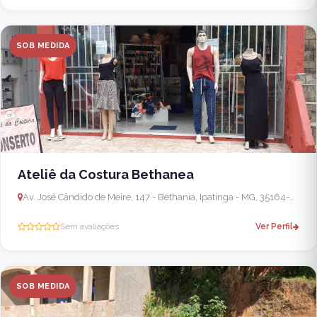
SOB MEDIDA
Ateliê da Costura Bethanea
Av. José Cândido de Meire, 147 - Bethania, Ipatinga - MG, 35164-068, Brasil - Caratinga
Sem avaliações
Ver Perfil
SOB MEDIDA