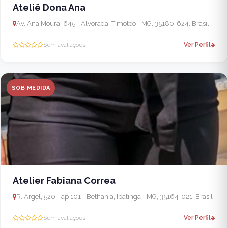
Ateliê Dona Ana
Av. Ana Moura, 645 - Alvorada, Timóteo - MG, 35180-624, Brasil
Sem avaliações
Ver Perfil
SOB MEDIDA
Atelier Fabiana Correa
R. Argel, 520 - ap 101 - Bethania, Ipatinga - MG, 35164-021, Brasil
Sem avaliações
Ver Perfil