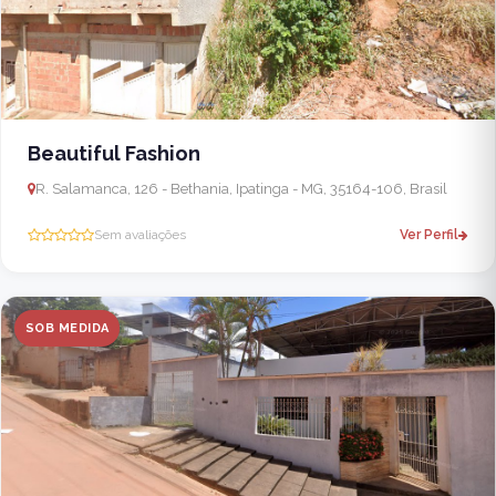
Beautiful Fashion
R. Salamanca, 126 - Bethania, Ipatinga - MG, 35164-106, Brasil
Sem avaliações
Ver Perfil
SOB MEDIDA