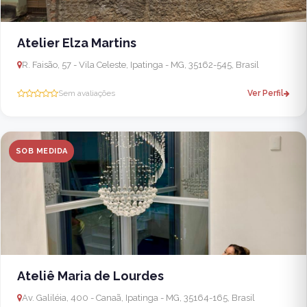
Atelier Elza Martins
R. Faisão, 57 - Vila Celeste, Ipatinga - MG, 35162-545, Brasil
Sem avaliações
Ver Perfil
SOB MEDIDA
Ateliê Maria de Lourdes
Av. Galiléia, 400 - Canaã, Ipatinga - MG, 35164-165, Brasil