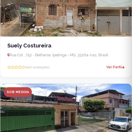
Suely Costureira
Rua Col., 752 - Bethania, Ipatinga - MG, 35164-041, Brasil
Sem avaliações
Ver Perfil
SOB MEDIDA