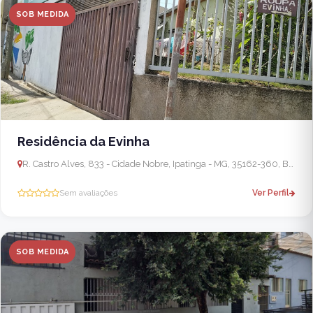
SOB MEDIDA
Residência da Evinha
R. Castro Alves, 833 - Cidade Nobre, Ipatinga - MG, 35162-360, Brasil
Sem avaliações
Ver Perfil
SOB MEDIDA