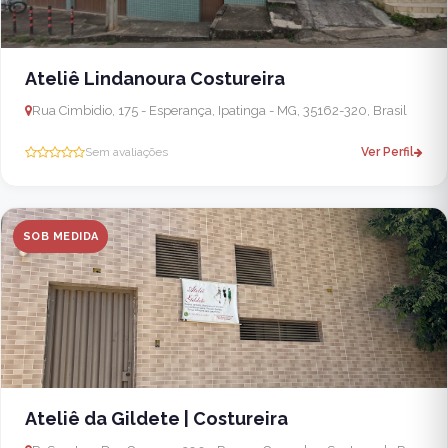
Ateliê Lindanoura Costureira
Rua Cimbidio, 175 - Esperança, Ipatinga - MG, 35162-320, Brasil
Sem avaliações
Ver Perfil
SOB MEDIDA
Ateliê da Gildete | Costureira