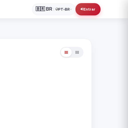
🇧🇷
BR
|
PT-BR
Entrar