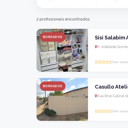
2 profissionais encontrados
Sisi Salabim 
BORDADOS
R. Adelaide Gomes 
Sem avali
Casullo Atel
BORDADOS
Rua Bras Cabral de
Sem avali