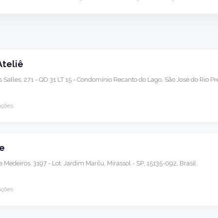
Ateliê
Salles, 271 - QD 31 LT 15 - Condomínio Recanto do Lago, São José do Rio Pre
ações
ie
 Medeiros, 3197 - Lot. Jardim Marilu, Mirassol - SP, 15135-092, Brasil
ações