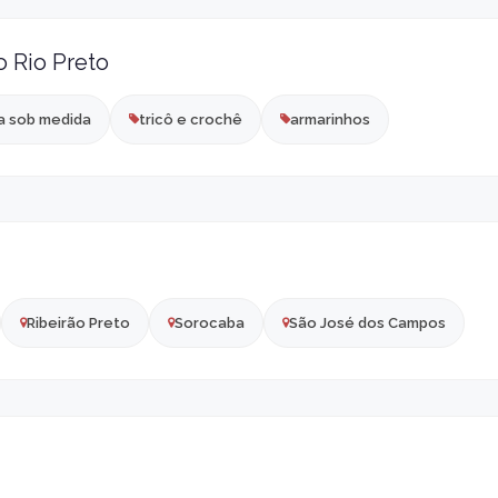
o Rio Preto
a sob medida
tricô e crochê
armarinhos
Ribeirão Preto
Sorocaba
São José dos Campos