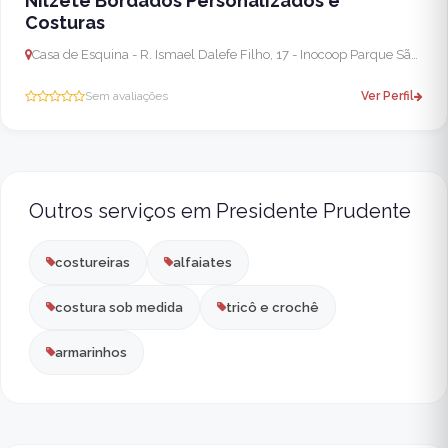
Nilzete Bordados Personalizados e
Costuras
Casa de Esquina - R. Ismael Dalefe Filho, 17 - Inocoop Parque São Judas Tadeu, Pres. Prudente - SP, 19024-170, Brasil - Presidente Prudente
Sem avaliações
Ver Perfil
Outros serviços em Presidente Prudente
costureiras
alfaiates
costura sob medida
tricô e crochê
armarinhos