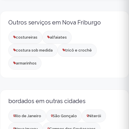
Outros serviços em Nova Friburgo
costureiras
alfaiates
costura sob medida
tricô e crochê
armarinhos
bordados em outras cidades
Rio de Janeiro
São Gonçalo
Niterói
Nova Iguaçu
Campos dos Goytacazes