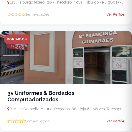
Estr. Friburgo Niterói, 20 - Theodoro, Nova Friburgo - RJ, 28615-315, Brasil
Sem avaliações
Ver Perfil
BORDADOS
3v Uniformes & Bordados
Computadorizados
R. Alice Quintella Maurici Regadas, 66 - loja 8 - Várzea, Teresópolis - RJ, 25953-240, Brasil
Sem avaliações
Ver Perfil