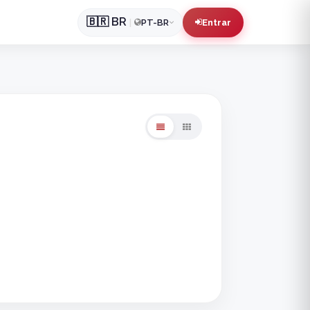
🇧🇷
BR
|
PT-BR
Entrar