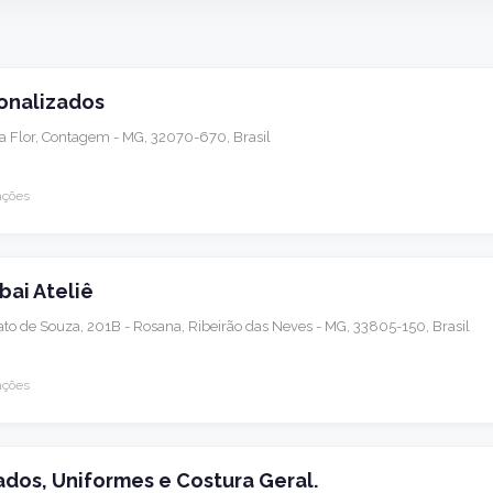
onalizados
ja Flor, Contagem - MG, 32070-670, Brasil
ações
ai Ateliê
o de Souza, 201B - Rosana, Ribeirão das Neves - MG, 33805-150, Brasil
ações
dos, Uniformes e Costura Geral.