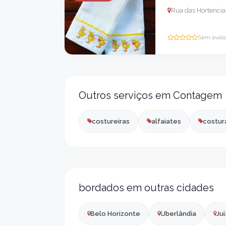
Rua das Hortencias
Sem avali
Outros serviços em Contagem
costureiras
alfaiates
costur
bordados em outras cidades
Belo Horizonte
Uberlândia
Jui