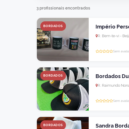
3 profissionais encontrados
Império Pers
BORDADOS
R. Bem-te-vi - Bei
Sem avali
Bordados Dub
BORDADOS
R. Raimundo Nonat
Sem avali
Sandra Borda
BORDADOS