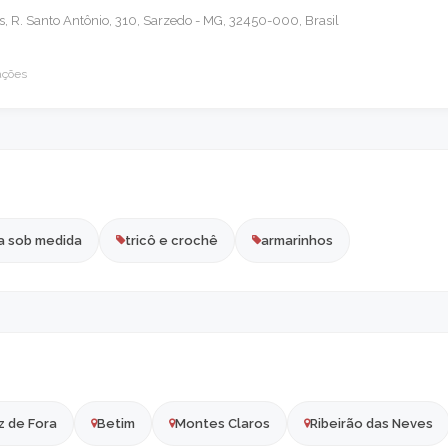
, R. Santo Antônio, 310, Sarzedo - MG, 32450-000, Brasil
ações
a sob medida
tricô e crochê
armarinhos
z de Fora
Betim
Montes Claros
Ribeirão das Neves