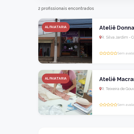
2 profissionais encontrados
Ateliê Donna
ALFAIATARIA
R. Silva Jardim - 
Sem avali
Ateliê Macra
ALFAIATARIA
R. Teixeira de Gou
Sem avali