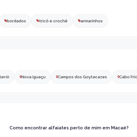
bordados
tricô e crochê
armarinhos
terói
Nova Iguaçu
Campos dos Goytacazes
Cabo Fri
Como encontrar alfaiates perto de mim em Macaé?