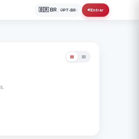
🇧🇷
BR
|
PT-BR
Entrar
s,