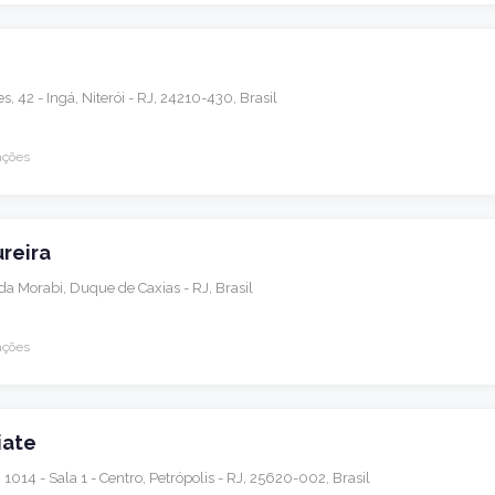
s, 42 - Ingá, Niterói - RJ, 24210-430, Brasil
ações
reira
ada Morabi, Duque de Caxias - RJ, Brasil
ações
iate
1014 - Sala 1 - Centro, Petrópolis - RJ, 25620-002, Brasil