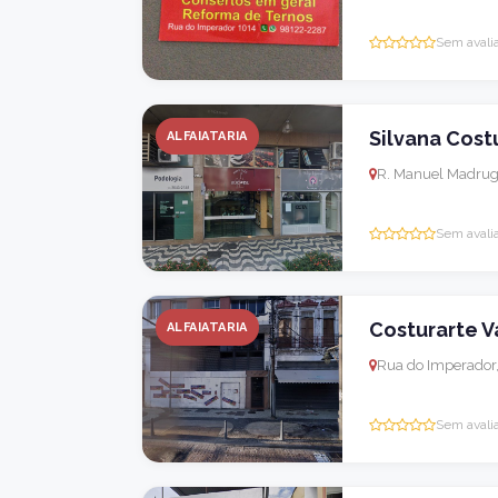
Sem avali
Silvana Cost
ALFAIATARIA
R. Manuel Madruga,
Sem avali
Costurarte V
ALFAIATARIA
Rua do Imperador, 
Sem avali