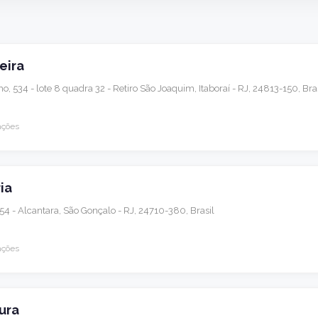
eira
o, 534 - lote 8 quadra 32 - Retiro São Joaquim, Itaboraí - RJ, 24813-150, Bra
ações
ria
154 - Alcantara, São Gonçalo - RJ, 24710-380, Brasil
ações
ura