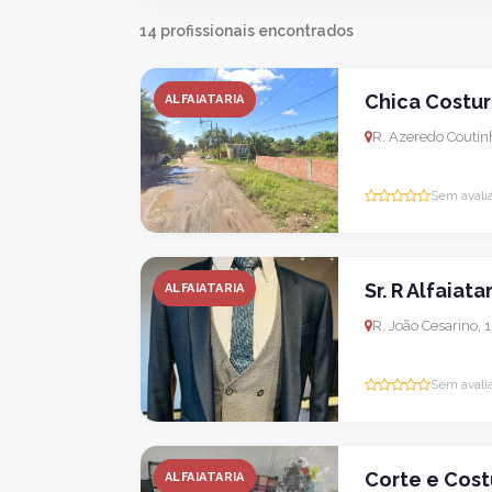
14 profissionais encontrados
Chica Costur
ALFAIATARIA
R. Azeredo Coutinh
Sem avali
Sr. R Alfaiata
ALFAIATARIA
R. João Cesarino, 
Sem avali
Corte e Cost
ALFAIATARIA