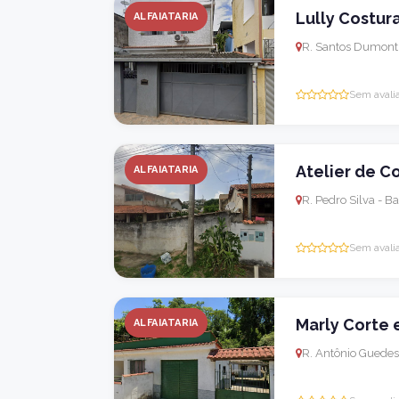
Lully Costura
ALFAIATARIA
R. Santos Dumont, 
Sem avali
Atelier de C
ALFAIATARIA
R. Pedro Silva - 
Sem avali
Marly Corte 
ALFAIATARIA
R. Antônio Guedes 