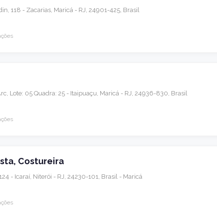
din, 118 - Zacarias, Maricá - RJ, 24901-425, Brasil
ações
rc, Lote: 05 Quadra: 25 - Itaipuaçu, Maricá - RJ, 24936-830, Brasil
ações
ista, Costureira
124 - Icaraí, Niterói - RJ, 24230-101, Brasil - Maricá
ações