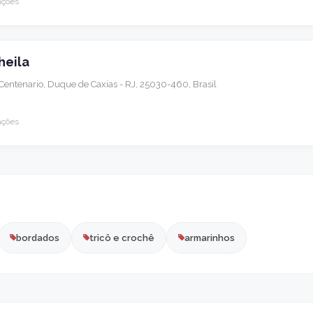
ações
heila
a Centenario, Duque de Caxias - RJ, 25030-460, Brasil
ações
bordados
tricô e crochê
armarinhos