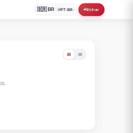
🇧🇷
BR
|
PT-BR
Entrar
os,