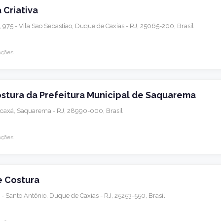
 Criativa
975 - Vila Sao Sebastiao, Duque de Caxias - RJ, 25065-200, Brasil
ações
ostura da Prefeitura Municipal de Saquarema
Bacaxá, Saquarema - RJ, 28990-000, Brasil
ações
e Costura
- Santo Antônio, Duque de Caxias - RJ, 25253-550, Brasil