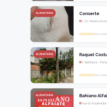
Conserte
ALFAIATARIA
R. Dr. Pereira Nune
Sem avali
Raquel Costu
ALFAIATARIA
R. Itabiboca - Par
Sem avali
Bahiano Alfa
ALFAIATARIA
Rua do Imperador, 